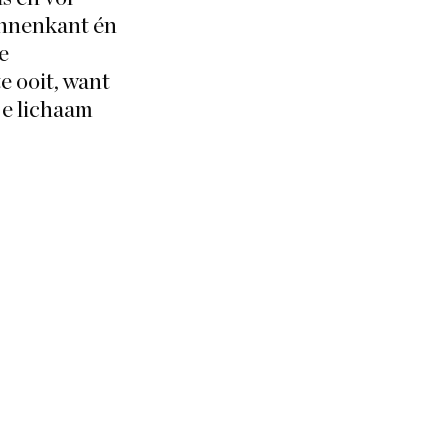
innenkant én 
e 
 ooit, want 
je lichaam 