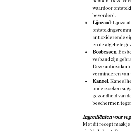
hebben. Deze vetz
waardoor ontsteki
bevorderd.
Lijnzaad
: Lijnzaa
ontstekingsremme
antioxiderende ei
en de algehele ge
Bosbessen
: Bosb
verband zijn gebr
Deze antioxidanten
verminderen van 
Kaneel
: Kaneel h
onderzoeken sugge
gezondheid van de
beschermen tegen 
Ingrediënten voor veg
Met dit recept maak je 