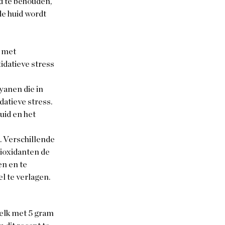
d te behouden, 
e huid wordt 
 met 
datieve stress 
anen die in 
atieve stress. 
uid en het 
 Verschillende 
ioxidanten de 
n en te 
l te verlagen.
(elk met 5 gram 