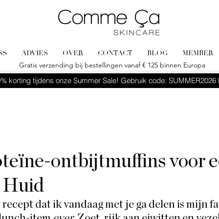
SS
ADVIES
OVER
CONTACT
BLOG
MEMBER
Gratis verzending bij bestellingen vanaf € 125 binnen Europa
% korting tijdens onze Summer Sale! Gebruik code: SUMMER2026 b
teïne-ontbijtmuffins voor 
 Huid
ecept dat ik vandaag met je ga delen is mijn fa
 lunch-item 
ever
. Zoet, rijk aan eiwitten en vezel