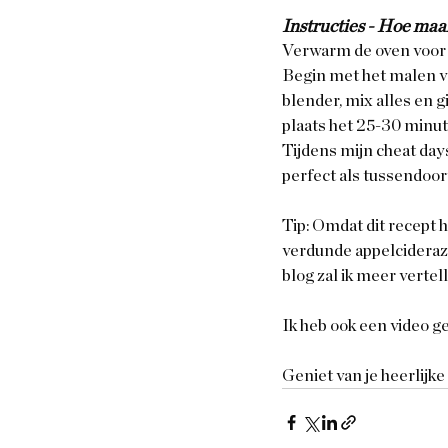
Instructies - Hoe maa
Verwarm de oven voor o
Begin met het malen va
blender, mix alles en 
plaats het 25-30 minute
Tijdens mijn cheat days
perfect als tussendoort
Tip: Omdat dit recept h
verdunde appelciderazi
blog zal ik meer vertel
Ik heb ook een video ge
Geniet van je heerlijk