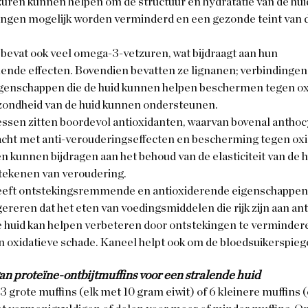
uren kunnen helpen om de structuur en hydratatie van de hui
ngen mogelijk worden verminderd en een gezonde teint van d
d bevat ook veel omega-3-vetzuren, wat bijdraagt aan hun 
nde effecten. Bovendien bevatten ze lignanen; verbindingen
genschappen die de huid kunnen helpen beschermen tegen oxi
zondheid van de huid kunnen ondersteunen.
essen zitten boordevol antioxidanten, waarvan bovenal anthocy
acht met anti-verouderingseffecten en bescherming tegen oxid
 kunnen bijdragen aan het behoud van de elasticiteit van de h
tekenen van veroudering.
eeft ontstekingsremmende en antioxiderende eigenschappen.
reren dat het eten van voedingsmiddelen die rijk zijn aan ant
 huid kan helpen verbeteren door ontstekingen te vermindere
oxidatieve schade. Kaneel helpt ook om de bloedsuikerspiege
an proteïne-ontbijtmuffins voor een stralende huid
3 grote muffins (elk met 10 gram eiwit) of 6 kleinere muffins 