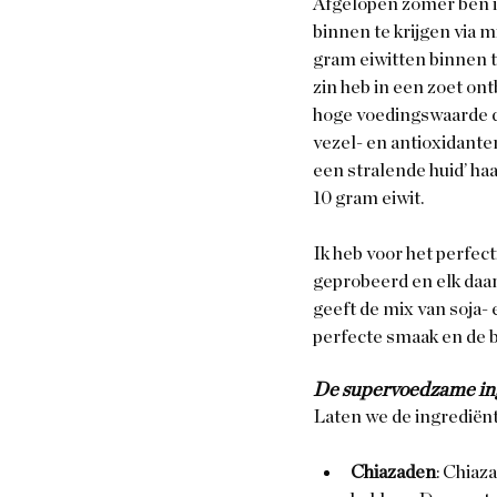
Afgelopen zomer ben i
binnen te krijgen via m
gram eiwitten binnen t
zin heb in een zoet ont
hoge voedingswaarde di
vezel- en antioxidante
een stralende huid’ ha
10 gram eiwit.
Ik heb voor het perfec
geprobeerd en elk daar
geeft de mix van soja-
perfecte smaak en de b
De supervoedzame ing
Laten we de ingrediënt
Chiazaden
: Chiaz