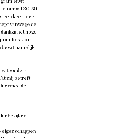
gram eiwit 
jd minimaal 30-50 
ns een keer meer 
recept vanwege de 
dankzij het hoge 
jtmuffins voor 
 bevat namelijk 
eiwitpoeders 
t mij betreft 
 hiermee de 
der bekijken:
e eigenschappen 