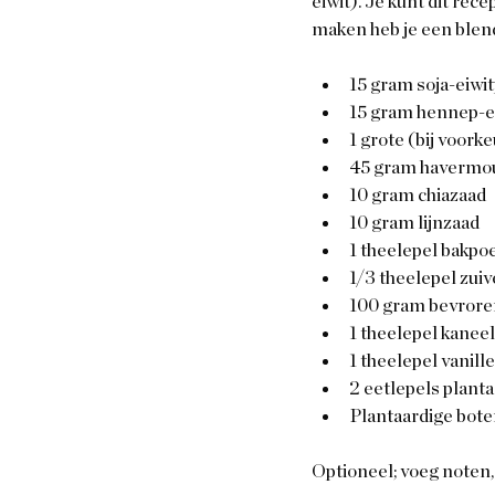
eiwit). Je kunt dit re
maken heb je een blen
15 gram soja-eiwi
15 gram hennep-e
1 grote (bij voork
45 gram havermo
10 gram chiazaad
10 gram lijnzaad
1 theelepel bakpo
1/3 theelepel zui
100 gram bevrore
1 theelepel kaneel
1 theelepel vanille
2 eetlepels plant
Plantaardige bote
Optioneel; voeg noten,