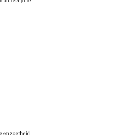
 dit recept te 
e en zoetheid