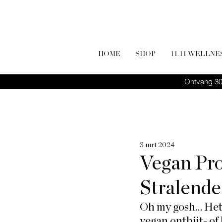
HOME
SHOP
11.11 WELLNE
Ontvang 30
3 mrt 2024
Vegan Pro
Stralende
Oh my gosh… Het r
vegan ontbijt- of