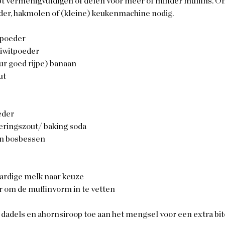
cept vermenigvuldigen of delen voor meer of minder muffins. Om
der, hakmolen of (kleine) keukenmachine nodig. 
tpoeder
iwitpoeder
eur goed rijpe) banaan
ut
eder
veringszout/ baking soda
n bosbessen
aardige melk naar keuze
r om de muffinvorm in te vetten
 dadels en ahornsiroop toe aan het mengsel voor een extra bit