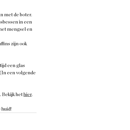
n met de boter. 
osbessen in een 
 het mengsel en 
fins zijn ook 
ijd een glas 
 (In een volgende 
 Bekijk het 
hier
.
 huid!