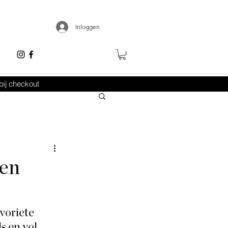
Inloggen
ij checkout
een
voriete 
s en vol 