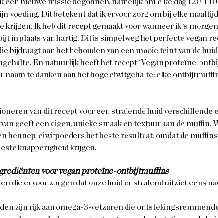
k een nieuwe missie begonnen, namelijk om elke dag 120-140 
ijn voeding. Dit betekent dat ik ervoor zorg om bij elke maalti
e krijgen. Ik heb dit recept gemaakt voor wanneer ik ‘s morge
bijt in plaats van hartig. Dit is simpelweg het perfecte vegan 
e bijdraagt aan het behouden van een mooie teint van de huid 
ngehalte. En natuurlijk heeft het recept ‘Vegan proteïne-ontbi
ar naam te danken aan het hoge eiwitgehalte: elke ontbijtmuffin
tioneren van dit recept voor een stralende huid verschillende 
van geeft een eigen, unieke smaak en textuur aan de muffin. Wa
 en hennep-eiwitpoeders het beste resultaat, omdat de muffins
este knapperigheid krijgen.
rediënten voor vegan proteïne-ontbijtmuffins
en die ervoor zorgen dat onze huid er stralend uitziet eens na
aden zijn rijk aan omega-3-vetzuren die ontstekingsremmend