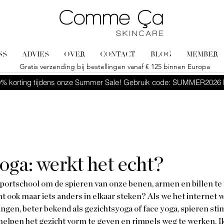
SS
ADVIES
OVER
CONTACT
BLOG
MEMBER
Gratis verzending bij bestellingen vanaf € 125 binnen Europa
% korting tijdens onze Summer Sale! Gebruik code: SUMMER2026 b
oga: werkt het echt?
sportschool om de spieren van onze benen, armen en billen te 
 ook maar iets anders in elkaar steken? Als we het internet wi
gen, beter bekend als gezichtsyoga of face yoga, spieren sti
lpen het gezicht vorm te geven en rimpels weg te werken. Ik