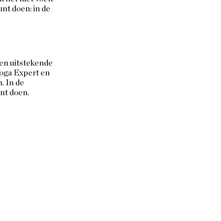
nt doen: in de 
en uitstekende 
Yoga Expert en 
. In de 
nt doen. 