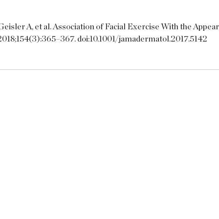
eisler A, et al. Association of Facial Exercise With the Appear
2018;154(3):365–367. doi:10.1001/jamadermatol.2017.5142