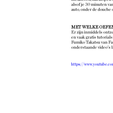
alsof je 30 minuten van
auto, onder de douche o
MET WELKE OEFE
Er zijn inmiddels ontz
en vaak gratis tutoria
Fumiko Takatsu van Fac
onderstaande video's la
https://www.youtube.