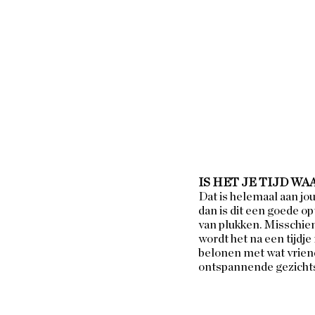
IS HET JE TIJD WA
Dat is helemaal aan jou
dan is dit een goede op
van plukken. Misschien d
wordt het na een tijdje
belonen met wat vriend
ontspannende gezichts