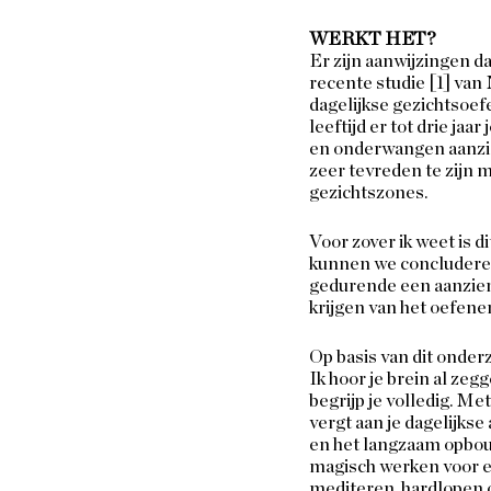
WERKT HET?
Er zijn aanwijzingen 
recente studie [1] van
dagelijkse gezichtsoe
leeftijd er tot drie jaa
en onderwangen aanzie
zeer tevreden te zijn 
gezichtszones. 
Voor zover ik weet is 
kunnen we concluderen
gedurende een aanzienl
krijgen van het oefenen
Op basis van dit onder
Ik hoor je brein al zeg
begrijp je volledig. Me
vergt aan je dagelijks
en het langzaam opbouw
magisch werken voor el
mediteren, hardlopen of