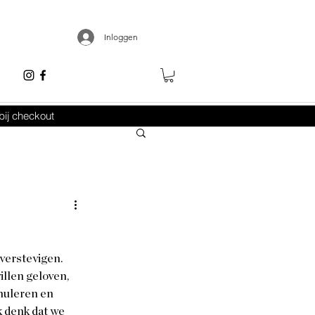
Inloggen
ij checkout
verstevigen. 
llen geloven, 
muleren en 
 denk dat we 