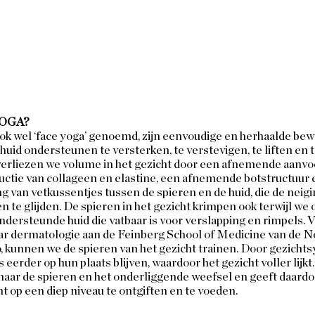
OGA? 
ok wel ‘face yoga’ genoemd, zijn eenvoudige en herhaalde be
huid ondersteunen te versterken, te verstevigen, te liften en 
erliezen we volume in het gezicht door een afnemende aanvoe
ctie van collageen en elastine, een afnemende botstructuur e
ing van vetkussentjes tussen de spieren en de huid, die de nei
n te glijden. De spieren in het gezicht krimpen ook terwijl we
ondersteunde huid die vatbaar is voor verslapping en rimpels. V
r dermatologie aan de Feinberg School of Medicine van de N
, kunnen we de spieren van het gezicht trainen. Door gezichtsy
 eerder op hun plaats blijven, waardoor het gezicht voller lijkt
 naar de spieren en het onderliggende weefsel en geeft daardo
t op een diep niveau te ontgiften en te voeden.