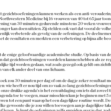
dat gezichtsoefeningen kunnen werken als een anti-verouderi
 Northwestern Medicine bij 16 vrouwen van 40 tot 65 jaar toon
fening van 30 minuten gedurende minstens 20 weken vrouwen
r jonger kan doen uitzien. Zij stelden ook vast dat vooral de volh
nlijk verbeterde als gevolg van de oefeningen. De deelneme
met de resultaten en merkten een verbetering op bijna alle be
dit de enige geloofwaardige academische studie. Op basis van de
 dat gezichtsoefeningen voordelen kunnen hebben als ze re
ijke tijd worden gedaan, wat zoals gezegd ook geldt om zichtb
 van elk ander deel van ons lichaam.  
zoek zou 30 minuten per dag of om de dag je zeker resultaat m
gen: wie heeft er nou tijd om zo vaak zo lang gezichtsoefeninge
t onze drukke agenda's is het een uitdaging om iets dat zoveel t
e agenda toe te voegen, maar misschien kun je beginnen met 5 
en tot een punt waarop het een dagelijkse routine wordt. Dez
ke gewoonte die je zou willen toevoegen aan je dagelijkse take
 lezen. Je kunt de oefeningen zelfs spreiden over je dag, zodat