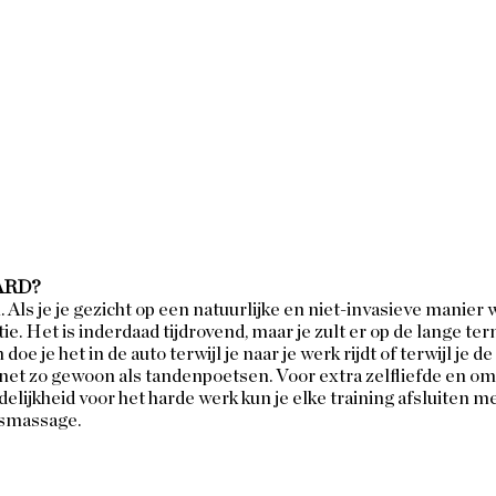
ARD? 
. Als je je gezicht op een natuurlijke en niet-invasieve manier w
tie. Het is inderdaad tijdrovend, maar je zult er op de lange te
oe je het in de auto terwijl je naar je werk rijdt of terwijl je d
 net zo gewoon als tandenpoetsen. Voor extra zelfliefde en om 
elijkheid voor het harde werk kun je elke training afsluiten me
massage.  