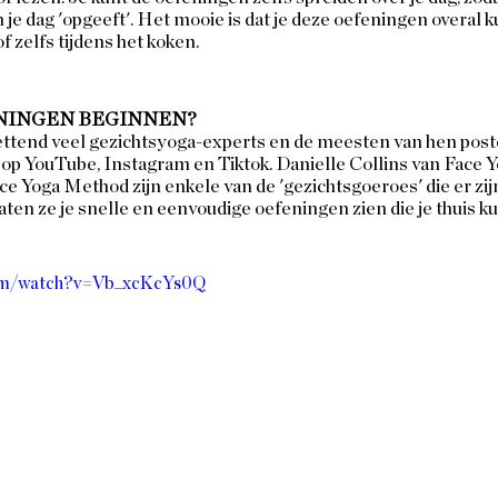
 je dag 'opgeeft'. Het mooie is dat je deze oefeningen overal ku
f zelfs tijdens het koken. 
NINGEN BEGINNEN?
ettend veel gezichtsyoga-experts en de meesten van hen post
ls op YouTube, Instagram en Tiktok. Danielle Collins van Face 
e Yoga Method zijn enkele van de 'gezichtsgoeroes' die er zijn
ten ze je snelle en eenvoudige oefeningen zien die je thuis ku
com/watch?v=Vb_xcKcYs0Q