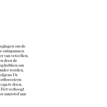
wegingen om de 
te ontspannen. 
r van vetcellen, 
n door de 
ging hebben om 
 ouder worden, 
olgens Dr. 
orthwestern 
oga te doen, 
. Het verhoogt 
or zuurstof aan 