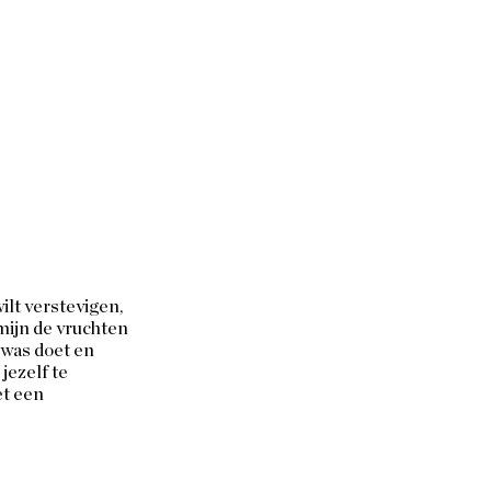
ilt verstevigen, 
rmijn de vruchten 
e was doet en 
jezelf te 
t een 