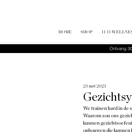
HOME
SHOP
11.11 WELLNE
Ontvang 30
23 mrt 2023
Gezichtsy
We trainen hard in de 
Waarom zou ons gezicht
kunnen gezichtsoefenin
opbouwen die kunnen he