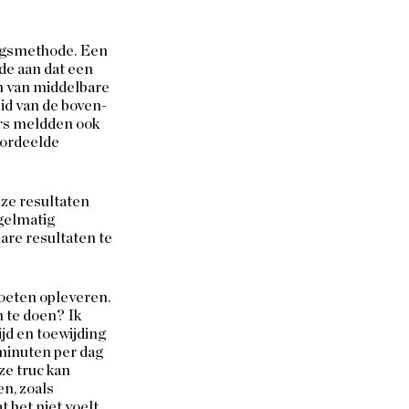
ngsmethode. Een 
de aan dat een 
 van middelbare 
eid van de boven- 
rs meldden ook 
oordeelde 
ze resultaten 
gelmatig 
are resultaten te 
oeten opleveren. 
n te doen? Ik 
ijd en toewijding 
minuten per dag 
e truc kan 
n, zoals 
 het niet voelt 