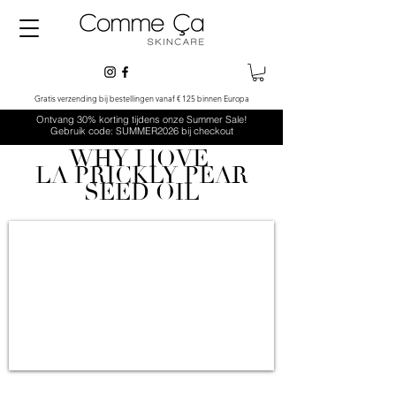
Gratis verzending bij bestellingen vanaf € 125 binnen Europa
Ontvang 30% korting tijdens onze Summer Sale!
Gebruik code: SUMMER2026 bij checkout
WHY I lOVE
LA PRICKLY PEAR
SEED OIL