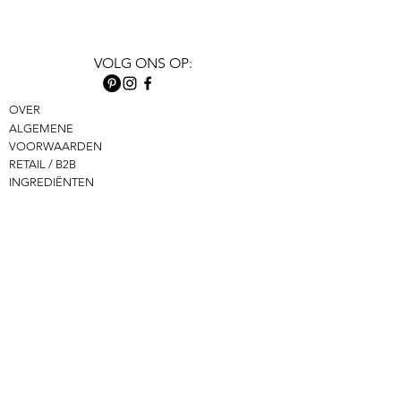
VOLG ONS OP:
OVER
ALGEMENE
VOORWAARDEN
RETAIL / B2B
INGREDIËNTEN
VERKOOPPUNTEN
PRIVACYBELEID
CONTACT
DISCLAIMER
FAQ
VERZENDING &
RETOUREN
BETAALMETHODEN:
©2026 by Comme Ça Skincare