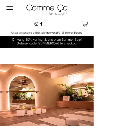
Gratis verzending bij bestellingen vanaf € 125 binnen Europa
Ontvang 30% korting tijdens onze Summer Sale!
Gebruik code: SUMMER2026 bij checkout