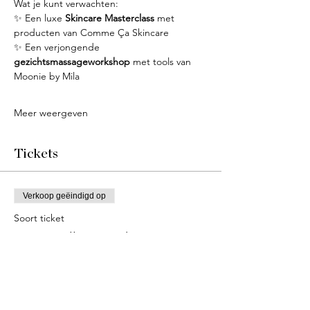
Wat je kunt verwachten:
✨ Een luxe 
Skincare Masterclass
 met 
producten van Comme Ça Skincare
✨ Een verjongende 
gezichtsmassageworkshop
 met tools van 
Moonie by Mila
Meer weergeven
Tickets
Verkoop geëindigd op
Soort ticket
11.11 Wellness Ticket
Prijs
€ 175,00
+€ 4,38 servicekosten ticket